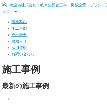
コ
ン
メニュー
テ
事業案内
ン
施工事例
ツ
会社概要
へ
お知らせ
ス
採用情報
キ
お問い合わせ
ッ
プ
施工事例
最新の施工事例